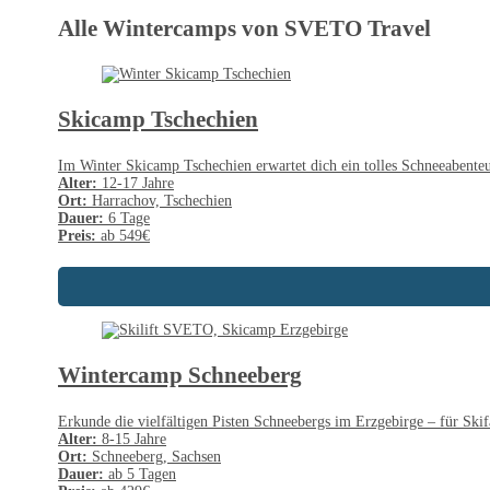
Alle Wintercamps von SVETO Travel
Skicamp Tschechien
Im Winter Skicamp Tschechien erwartet dich ein tolles Schneeabente
Alter:
12-17 Jahre
Ort:
Harrachov, Tschechien
Dauer:
6 Tage
Preis:
ab 549€
Wintercamp Schneeberg
Erkunde die vielfältigen Pisten Schneebergs im Erzgebirge – für Sk
Alter:
8-15 Jahre
Ort:
Schneeberg, Sachsen
Dauer:
ab 5 Tagen