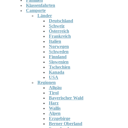
Familien
Klassenfahrten
Camporte
Länder
Deutschland
Schweiz
Österreich
Frankreich
Italien
Norwegen
Schweden
Finnland
Slowenien
Tschechien
Kanada
USA
Regionen
Allgäu
Tirol
Bayerischer Wald
Harz
Wallis
Alpen
Erzgebirge
Berner Oberland