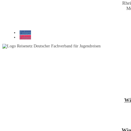
Rhei
Me
Folgen
Folgen
Wi
Win