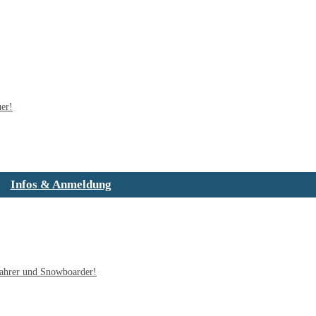
uer!
Infos & Anmeldung
ifahrer und Snowboarder!