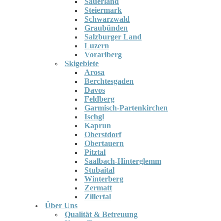
Sauerland
Steiermark
Schwarzwald
Graubünden
Salzburger Land
Luzern
Vorarlberg
Skigebiete
Arosa
Berchtesgaden
Davos
Feldberg
Garmisch-Partenkirchen
Ischgl
Kaprun
Oberstdorf
Obertauern
Pitztal
Saalbach-Hinterglemm
Stubaital
Winterberg
Zermatt
Zillertal
Über Uns
Qualität & Betreuung