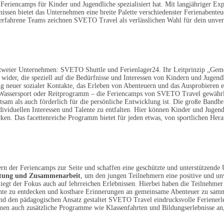
Feriencamps für Kinder und Jugendliche spezialisiert hat. Mit langjähriger Expe
issen bietet das Unternehmen eine breite Palette verschiedenster Ferienabenteue
erfahrene Teams zeichnen SVETO Travel als verlässlichen Wahl für dein unver
zweier Unternehmen: SVETO Shuttle und Ferienlager24. Ihr Leitprinzip „Ge
 wider, die speziell auf die Bedürfnisse und Interessen von Kindern und Jugend
g neuer sozialer Kontakte, das Erleben von Abenteuern und das Ausprobieren e
 Wassersport oder Reitprogramm – die Feriencamps von SVETO Travel gewährle
ltsam als auch förderlich für die persönliche Entwicklung ist. Die große Bandbr
viduellen Interessen und Talente zu entfalten. Hier können Kinder und Jugend
cken. Das facettenreiche Programm bietet für jeden etwas, von sportlichen Her
rn der Feriencamps zur Seite und schaffen eine geschützte und unterstützend
rtung und Zusammenarbeit
, um den jungen Teilnehmern eine positive und un
iegt der Fokus auch auf lehrreichen Erlebnissen. Hierbei haben die Teilnehmer
lente zu entdecken und kostbare Erinnerungen an gemeinsame Abenteuer zu sam
und den pädagogischen Ansatz gestaltet SVETO Travel eindrucksvolle Ferienerle
en auch zusätzliche Programme wie Klassenfahrten und Bildungserlebnisse an,