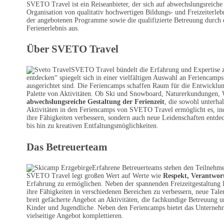
SVETO Travel ist ein Reiseanbieter, der sich auf abwechslungsreiche 
Organisation von qualitativ hochwertigen Bildungs- und Freizeiterlebn
der angebotenen Programme sowie die qualifizierte Betreuung durch 
Ferienerlebnis aus.
Über SVETO Travel
SVETO Travel bündelt die Erfahrung und Expertise 
entdecken“ spiegelt sich in einer vielfältigen Auswahl an Feriencamps
ausgerichtet sind. Die Feriencamps schaffen Raum für die Entwicklun
Palette von Aktivitäten. Ob Ski und Snowboard, Naturerkundungen,
abwechslungsreiche Gestaltung der Ferienzeit
, die sowohl unterha
Aktivitäten in den Feriencamps von SVETO Travel ermöglicht es, indi
ihre Fähigkeiten verbessern, sondern auch neue Leidenschaften entde
bis hin zu kreativen Entfaltungsmöglichkeiten.
Das Betreuerteam
Erfahrene Betreuerteams stehen den Teilnehme
SVETO Travel legt großen Wert auf Werte wie
Respekt, Verantwo
Erfahrung zu ermöglichen. Neben der spannenden Freizeitgestaltung l
ihre Fähigkeiten in verschiedenen Bereichen zu verbessern, neue Ta
breit gefächerte Angebot an Aktivitäten, die fachkundige Betreuung 
Kinder und Jugendliche. Neben den Feriencamps bietet das Unternehm
vielseitige Angebot komplettieren.