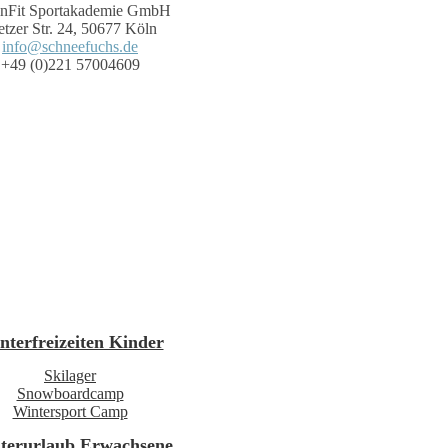
nFit Sportakademie GmbH
tzer Str. 24, 50677 Köln
info@schneefuchs.de
+49 (0)221 57004609
nterfreizeiten Kinder
Skilager
Snowboardcamp
Wintersport Camp
terurlaub Erwachsene