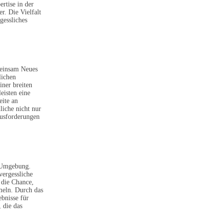
rtise in der
r. Die Vielfalt
gessliches
meinsam Neues
lichen
iner breiten
isten eine
eite an
liche nicht nur
ausforderungen
e Umgebung.
vergessliche
 die Chance,
meln. Durch das
bnisse für
 die das