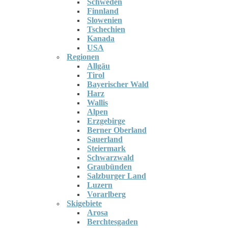
Schweden
Finnland
Slowenien
Tschechien
Kanada
USA
Regionen
Allgäu
Tirol
Bayerischer Wald
Harz
Wallis
Alpen
Erzgebirge
Berner Oberland
Sauerland
Steiermark
Schwarzwald
Graubünden
Salzburger Land
Luzern
Vorarlberg
Skigebiete
Arosa
Berchtesgaden