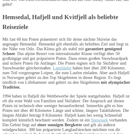
gehts!
Hemsedal, Hafjell und Kvitfjell als beliebte
Reiseziele
Mit fast 60 km Pisten präsentiert sich für deine nächste Skireise das
angesagte Hemsedal. Hemsedal gilt ebenfalls als beliebtes Ziel und liegt in
der Nähe von Oslo. Das Klima gilt als stabil mit
garantiert genügend
Schnee
. Das alpine Resort von internationaler Klasse verfügt über 50
großzügige und gut präparierte Pisten. Dazu einen großen Snowboardpark
und sichere Pisten für Anfänger. Die Pisten eignen sich für Skifahrer und
Snowboarder gleichermaßen.
Langläufer
haben hier über 200 Kilometer,
zum Teil vorgezogene Loipen, die zum Laufen einladen. Aber auch Hafjell
in Norwegen gehört zu den Top Skigebieten in dieser Region. Es liegt
nördlich von Lillehammer und gehört zu den Skigebieten
mit olympischer
Tradition.
1994 haben in Hafjell die Wettbewerbe der Spiele stattgefunden. Hafjell ist
oft die erste Wahl von Familien und Skifahrer. Der Anspruch auf diesen
Pisten ist technisch eher weniger herausfordernd. Immerhin gibt es hier
Pisten mit über 40 Kilometer Länge und schöne, längere Talabfahrten. Die
längste Abfahrt beträgt 8 Kilometer. Hafjell kann bei wenig Schneefall
komplett künstlich beschneit werden. Zudem ist ein
Snowpark
vorhanden.
Das Gebiet liegt auf
einer sonnigen Bergkette
und gilt als äußerst
windgeschützt. 300 km präparierte Langlaufstrecken möchten von dir