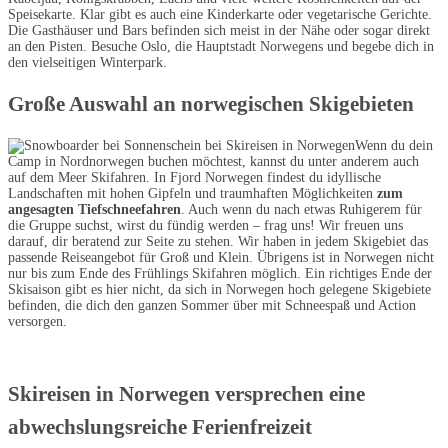
Speisekarte. Klar gibt es auch eine Kinderkarte oder vegetarische Gerichte.
Die Gasthäuser und Bars befinden sich meist in der Nähe oder sogar direkt
an den Pisten. Besuche Oslo, die Hauptstadt Norwegens und begebe dich in
den vielseitigen Winterpark.
Große Auswahl an norwegischen Skigebieten
Wenn du dein
Camp in Nordnorwegen buchen möchtest, kannst du unter anderem auch
auf dem Meer Skifahren. In Fjord Norwegen findest du idyllische
Landschaften mit hohen Gipfeln und traumhaften Möglichkeiten
zum
angesagten Tiefschneefahren
. Auch wenn du nach etwas Ruhigerem für
die Gruppe suchst, wirst du fündig werden – frag uns! Wir freuen uns
darauf, dir beratend zur Seite zu stehen. Wir haben in jedem Skigebiet das
passende Reiseangebot für Groß und Klein. Übrigens ist in Norwegen nicht
nur bis zum Ende des Frühlings Skifahren möglich. Ein richtiges Ende der
Skisaison gibt es hier nicht, da sich in Norwegen hoch gelegene Skigebiete
befinden, die dich den ganzen Sommer über mit Schneespaß und Action
versorgen.
Skireisen in Norwegen versprechen eine
abwechslungsreiche Ferienfreizeit