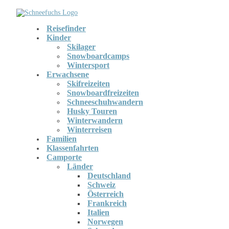
Reisefinder
Kinder
Skilager
Snowboardcamps
Wintersport
Erwachsene
Skifreizeiten
Snowboardfreizeiten
Schneeschuhwandern
Husky Touren
Winterwandern
Winterreisen
Familien
Klassenfahrten
Camporte
Länder
Deutschland
Schweiz
Österreich
Frankreich
Italien
Norwegen