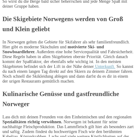
So wirst du die Berge bald sicher beherrschen und jede Menge Spaß mit
deiner Gruppe haben.
Die Skigebiete Norwegens werden von Groß
und Klein geliebt
In Norwegen gelten die Gebiete für Skifahrer als sehr familienfreundlich.
Hier gibt es moderne Skischulen und
motivierte Ski- und
Snowboardlehrer.
Außerdem eine hohe Servicequalität und Fahrsicherheit.
Diese Regeln haben in allen Skigebieten oberste Priorität. Gleich danach
kommt der Spaßfaktor, der ebenfalls sehr wichtig ist. In den meisten
Skigebieten befindet sich der Lift in der Nähe deiner
Unterkunft.
So kannst
du nach einem langen Tag direkt auf den Skiern zu deinem Zimmer fahren.
Noch schnell die Skikleidung ablegen und dann darfst du es dir in einem
der urigen Restaurants gemütlich machen.
Kulinarische Genüsse und gastfreundliche
Norweger
Lass dich mit deinen Freunden von den Einheimischen und den regionalen
Spezialitäten richtig verwöhnen.
Norwegen ist bekannt für seine
nachhaltige Fleischproduktion. Das Lammfleisch gilt hier als besonders zart
und saftig. Zudem findest du hochwertigen Fisch wie den berühmten
Kabeljau, Königskrabben, Lachs und viele weitere Köstlichkeiten auf der