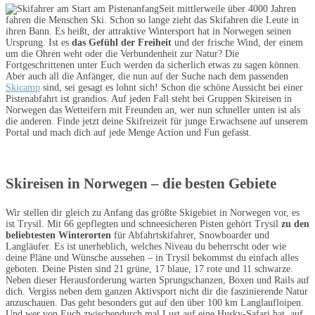
Seit mittlerweile über 4000 Jahren
fahren die Menschen Ski. Schon so lange zieht das Skifahren die Leute in
ihren Bann. Es heißt, der attraktive Wintersport hat in Norwegen seinen
Ursprung. Ist es
das Gefühl der Freiheit
und der frische Wind, der einem
um die Ohren weht oder die Verbundenheit zur Natur? Die
Fortgeschrittenen unter Euch werden da sicherlich etwas zu sagen können.
Aber auch all die Anfänger, die nun auf der Suche nach dem passenden
Skicamp
sind, sei gesagt es lohnt sich! Schon die schöne Aussicht bei einer
Pistenabfahrt ist grandios. Auf jeden Fall steht bei Gruppen Skireisen in
Norwegen das Wetteifern mit Freunden an, wer nun schneller unten ist als
die anderen. Finde jetzt deine Skifreizeit für junge Erwachsene auf unserem
Portal und mach dich auf jede Menge Action und Fun gefasst.
Skireisen in Norwegen – die besten Gebiete
Wir stellen dir gleich zu Anfang das größte Skigebiet in Norwegen vor, es
ist Trysil. Mit 66 gepflegten und schneesicheren Pisten gehört Trysil
zu den
beliebtesten Winterorten
für Abfahrtskifahrer, Snowboarder und
Langläufer. Es ist unerheblich, welches Niveau du beherrscht oder wie
deine Pläne und Wünsche aussehen – in Trysil bekommst du einfach alles
geboten. Deine Pisten sind 21 grüne, 17 blaue, 17 rote und 11 schwarze.
Neben dieser Herausforderung warten Sprungschanzen, Boxen und Rails auf
dich. Vergiss neben dem ganzen Aktivsport nicht dir die faszinierende Natur
anzuschauen. Das geht besonders gut auf den über 100 km Langlaufloipen.
Und wer von Euch zwischendurch mal Lust auf eine Husky-Safari hat, auf