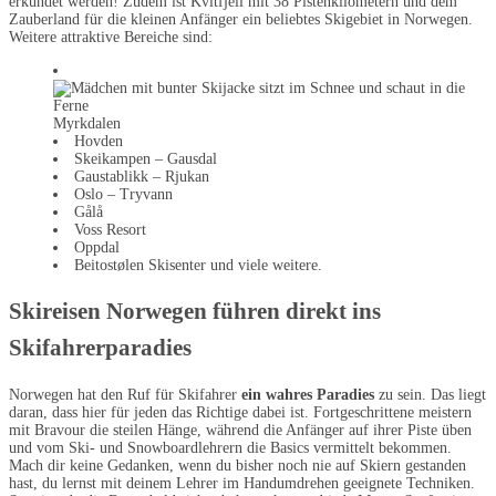
erkundet werden! Zudem ist Kvitfjell mit 38 Pistenkilometern und dem
Zauberland für die kleinen Anfänger ein beliebtes Skigebiet in Norwegen.
Weitere attraktive Bereiche sind:
Myrkdalen
Hovden
Skeikampen – Gausdal
Gaustablikk – Rjukan
Oslo – Tryvann
Gålå
Voss Resort
Oppdal
Beitostølen Skisenter und viele weitere.
Skireisen Norwegen führen direkt ins
Skifahrerparadies
Norwegen hat den Ruf für Skifahrer
ein wahres Paradies
zu sein. Das liegt
daran, dass hier für jeden das Richtige dabei ist. Fortgeschrittene meistern
mit Bravour die steilen Hänge, während die Anfänger auf ihrer Piste üben
und vom Ski- und Snowboardlehrern die Basics vermittelt bekommen.
Mach dir keine Gedanken, wenn du bisher noch nie auf Skiern gestanden
hast, du lernst mit deinem Lehrer im Handumdrehen geeignete Techniken.