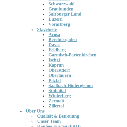
Schwarzwald
Graubünden
Salzburger Land
Luzern
Vorarlberg
Skigebiete
Arosa
Berchtesgaden
Davos
Feldberg
Garmisch-Partenkirchen
Ischgl
Kaprun
Oberstdorf
Obertauern
Pitztal
Saalbach-Hinterglemm
Stubaital
Winterberg
Zermatt
Zillertal
Über Uns
Qualität & Betreuung
Unser Team
Häufige Fragen (FAQ)