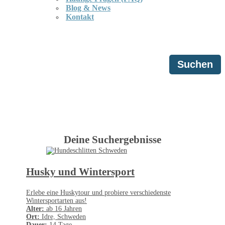
Blog & News
Kontakt
Suchen
Deine Suchergebnisse
Husky und Wintersport
Erlebe eine Huskytour und probiere verschiedenste
Wintersportarten aus!
Alter:
ab 16 Jahren
Ort:
Idre, Schweden
Dauer:
14 Tage