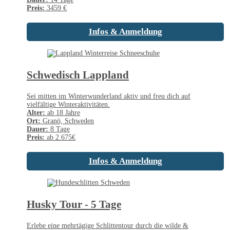
Preis:
3459 €
Infos & Anmeldung
Schwedisch Lappland
Sei mitten im Winterwunderland aktiv und freu dich auf
vielfältige Winteraktivitäten.
Alter:
ab 18 Jahre
Ort:
Granö, Schweden
Dauer:
8 Tage
Preis:
ab 2.675€
Infos & Anmeldung
Husky Tour - 5 Tage
Erlebe eine mehrtägige Schlittentour durch die wilde &