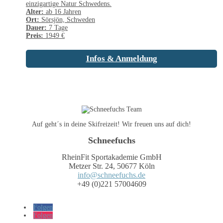
einzigartige Natur Schwedens.
Alter:
ab 16 Jahren
Ort:
Sörsjön, Schweden
Dauer:
7 Tage
Preis:
1949 €
Infos & Anmeldung
Auf geht´s in deine Skifreizeit! Wir freuen uns auf dich!
Schneefuchs
RheinFit Sportakademie GmbH
Metzer Str. 24, 50677 Köln
info@schneefuchs.de
+49 (0)221 57004609
Folgen
Folgen