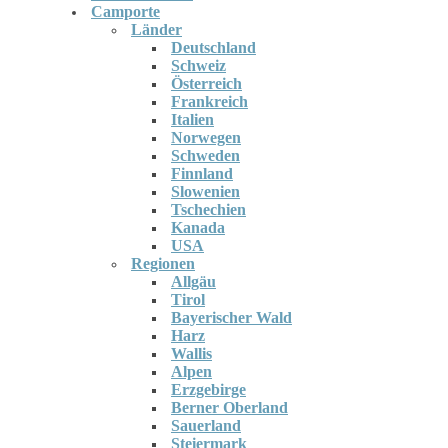
Camporte
Länder
Deutschland
Schweiz
Österreich
Frankreich
Italien
Norwegen
Schweden
Finnland
Slowenien
Tschechien
Kanada
USA
Regionen
Allgäu
Tirol
Bayerischer Wald
Harz
Wallis
Alpen
Erzgebirge
Berner Oberland
Sauerland
Steiermark